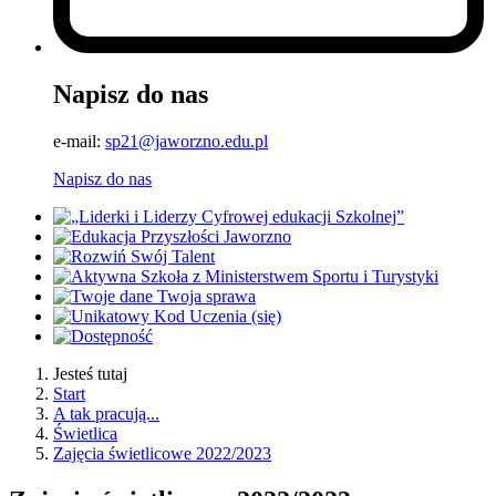
Napisz do nas
e-mail:
sp21@jaworzno.edu.pl
Napisz do nas
Jesteś tutaj
Start
A tak pracują...
Świetlica
Zajęcia świetlicowe 2022/2023