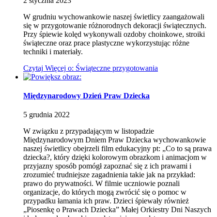
2
stycznia
2023
W grudniu wychowankowie naszej świetlicy zaangażowali
się w przygotowanie różnorodnych dekoracji świątecznych.
Przy śpiewie kolęd wykonywali ozdoby choinkowe, stroiki
świąteczne oraz prace plastyczne wykorzystując różne
techniki i materiały.
Czytaj
Więcej
o: Świąteczne przygotowania
Międzynarodowy Dzień Praw Dziecka
5
grudnia
2022
W związku z przypadającym w listopadzie
Międzynarodowym Dniem Praw Dziecka wychowankowie
naszej świetlicy obejrzeli film edukacyjny pt: „Co to są prawa
dziecka?, który dzięki kolorowym obrazkom i animacjom w
przyjazny sposób pomógł zapoznać się z ich prawami i
zrozumieć trudniejsze zagadnienia takie jak na przykład:
prawo do prywatności. W filmie uczniowie poznali
organizacje, do których mogą zwrócić się o pomoc w
przypadku łamania ich praw. Dzieci śpiewały również
„Piosenkę o Prawach Dziecka” Małej Orkiestry Dni Naszych