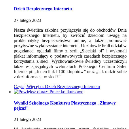
Dzień Bezpiecznego Internetu
27
lutego
2023
Nasza świetlica szkolna przyłączyła się do obchodów Dnia
Bezpiecznego Internetu, by zwrócić dzieciom uwagę na
problematykę bezpieczeństwa online, a także promować
pozytywne wykorzystanie internetu. Uczniowie brali udział w
pogadance, oglądali filmy z serii „Sieciaki pl” i wykonali
plakat informujący o podstawowych zasadach bezpiecznego
korzystania z sieci. Wychowankowie świetlicy uczestniczyli
także
w specjalnych webinarach Polskiego Centrum Safer
Internet
pt: „Jeden link i 100 kłopotów” oraz „Jak radzić sobie
z dezinformacją w sieci?”
Czytaj
Więcej
o: Dzień Bezpiecznego Internetu
Wyniki Szkolnego Konkursu Plastycznego „Zimowy
pejzaż”
21
lutego
2023