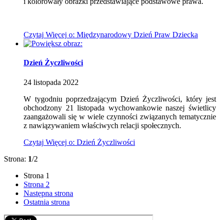
i kolorowały obrazki przedstawiające podstawowe prawa.
Czytaj
Więcej
o: Międzynarodowy Dzień Praw Dziecka
Dzień Życzliwości
24
listopada
2022
W tygodniu poprzedzającym Dzień Życzliwości, który jest
obchodzony 21 listopada wychowankowie naszej świetlicy
zaangażowali się w wiele czynności związanych tematycznie
z nawiązywaniem właściwych relacji społecznych.
Czytaj
Więcej
o: Dzień Życzliwości
Strona:
1
/2
Strona
1
Strona
2
Następna strona
Ostatnia strona