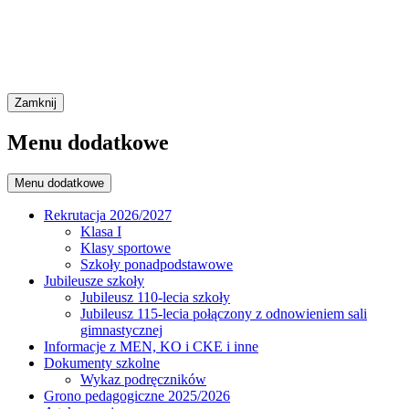
Zamknij
Menu dodatkowe
Menu dodatkowe
Rekrutacja 2026/2027
Klasa I
Klasy sportowe
Szkoły ponadpodstawowe
Jubileusze szkoły
Jubileusz 110-lecia szkoły
Jubileusz 115-lecia połączony z odnowieniem sali
gimnastycznej
Informacje z MEN, KO i CKE i inne
Dokumenty szkolne
Wykaz podręczników
Grono pedagogiczne 2025/2026