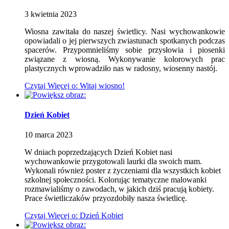
3
kwietnia
2023
Wiosna zawitała do naszej świetlicy. Nasi wychowankowie
opowiadali o jej pierwszych zwiastunach spotkanych podczas
spacerów. Przypomnieliśmy sobie przysłowia i piosenki
związane z wiosną. Wykonywanie kolorowych prac
plastycznych wprowadziło nas w radosny, wiosenny nastój.
Czytaj
Więcej
o: Witaj wiosno!
Dzień Kobiet
10
marca
2023
W dniach poprzedzających Dzień Kobiet nasi
wychowankowie przygotowali laurki dla swoich mam.
Wykonali również poster z życzeniami dla wszystkich kobiet
szkolnej społeczności. Kolorując tematyczne malowanki
rozmawialiśmy o zawodach, w jakich dziś pracują kobiety.
Prace świetliczaków przyozdobiły nasza świetlicę.
Czytaj
Więcej
o: Dzień Kobiet