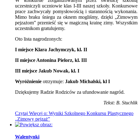
W konkursie zorganizowanym przez świetlicę szkolną
uczestniczyli uczniowie klas I-III naszej szkoły. Konkursowe
prace zachwycały pomysłowością i starannością wykonania.
Mimo braku śniegu za oknem mogliśmy, dzięki „Zimowym
pejzażom” przenieść się w magiczną krainę zimy. Wszystkim
uczestnikom gratulujemy.
Oto lista nagrodzonych:
I miejsce Klara Jachymczyk, kl. II
II miejsce Antonina Pielorz, kl. III
III miejsce
Jakub Nowak, kl. I
Wyróżnieni
e
otrzymuje:
Jakub Michalski, kl I
Dziękujemy Radzie Rodziców za ufundowanie nagród.
Tekst: B. Stuchlik
Czytaj
Więcej
o: Wyniki Szkolnego Konkursu Plastycznego
„Zimowy pejzaż”
Walentynki