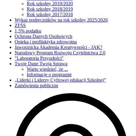
Rok szkolny 2019/2020
Rok szkolny 2018/2019
Rok szkolny 2017/2018
Wykaz podręczników na rok szkolny 2025/2026
ZFŚS
1,5% podatku
Ochrona Danych Osobowych
Opieka i profilaktyka zdrowotna
Jaworznicka Akademia Kreatywności - JAK?
Narodowy Program Rozwoju Czytelnictwa 2.0
"Laboratoria Przyszłości"
Twoje Dane Twoja Sprawa
Warto wiedzieć, że ...
Informacje o programie
„Liderki i Liderzy Cyfrowej edukacji Szkolnej”
Zamówienia publiczne