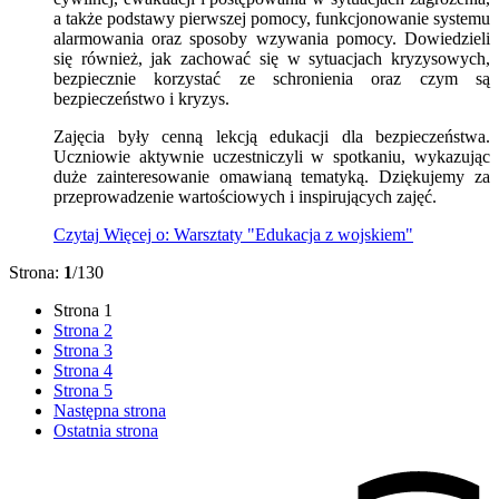
a także podstawy pierwszej pomocy, funkcjonowanie systemu
alarmowania oraz sposoby wzywania pomocy. Dowiedzieli
się również, jak zachować się w sytuacjach kryzysowych,
bezpiecznie korzystać ze schronienia oraz czym są
bezpieczeństwo i kryzys.
Zajęcia były cenną lekcją edukacji dla bezpieczeństwa.
Uczniowie aktywnie uczestniczyli w spotkaniu, wykazując
duże zainteresowanie omawianą tematyką. Dziękujemy za
przeprowadzenie wartościowych i inspirujących zajęć.
Czytaj
Więcej
o: Warsztaty "Edukacja z wojskiem"
Strona:
1
/130
Strona
1
Strona
2
Strona
3
Strona
4
Strona
5
Następna strona
Ostatnia strona