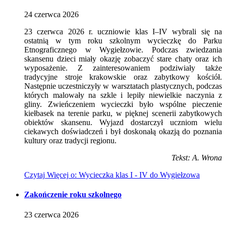
24
czerwca
2026
23 czerwca 2026 r. uczniowie klas I–IV wybrali się na
ostatnią w tym roku szkolnym wycieczkę do Parku
Etnograficznego w Wygiełzowie. Podczas zwiedzania
skansenu dzieci miały okazję zobaczyć stare chaty oraz ich
wyposażenie. Z zainteresowaniem podziwiały także
tradycyjne stroje krakowskie oraz zabytkowy kościół.
Następnie uczestniczyły w warsztatach plastycznych, podczas
których malowały na szkle i lepiły niewielkie naczynia z
gliny. Zwieńczeniem wycieczki było wspólne pieczenie
kiełbasek na terenie parku, w pięknej scenerii zabytkowych
obiektów skansenu. Wyjazd dostarczył uczniom wielu
ciekawych doświadczeń i był doskonałą okazją do poznania
kultury oraz tradycji regionu.
Tekst: A. Wrona
Czytaj
Więcej
o: Wycieczka klas I - IV do Wygiełzowa
Zakończenie roku szkolnego
23
czerwca
2026