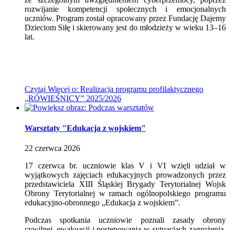
rozwijanie kompetencji społecznych i emocjonalnych
uczniów. Program został opracowany przez Fundację Dajemy
Dzieciom Siłę i skierowany jest do młodzieży w wieku 13–16
lat.
Czytaj
Więcej
o: Realizacja programu profilaktycznego
„RÓWIEŚNICY” 2025/2026
Warsztaty "Edukacja z wojskiem"
22
czerwca
2026
17 czerwca br. uczniowie klas V i VI wzięli udział w
wyjątkowych zajęciach edukacyjnych prowadzonych przez
przedstawiciela XIII Śląskiej Brygady Terytorialnej Wojsk
Obrony Terytorialnej w ramach ogólnopolskiego programu
edukacyjno-obronnego „Edukacja z wojskiem”.
Podczas spotkania uczniowie poznali zasady obrony
cywilnej, ewakuacji i postępowania w sytuacjach zagrożenia,