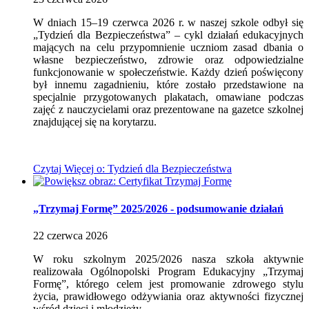
W dniach 15–19 czerwca 2026 r. w naszej szkole odbył się
„Tydzień dla Bezpieczeństwa” – cykl działań edukacyjnych
mających na celu przypomnienie uczniom zasad dbania o
własne bezpieczeństwo, zdrowie oraz odpowiedzialne
funkcjonowanie w społeczeństwie. Każdy dzień poświęcony
był innemu zagadnieniu, które zostało przedstawione na
specjalnie przygotowanych plakatach, omawiane podczas
zajęć z nauczycielami oraz prezentowane na gazetce szkolnej
znajdującej się na korytarzu.
Czytaj
Więcej
o: Tydzień dla Bezpieczeństwa
„Trzymaj Formę” 2025/2026 - podsumowanie działań
22
czerwca
2026
W roku szkolnym 2025/2026 nasza szkoła aktywnie
realizowała Ogólnopolski Program Edukacyjny „Trzymaj
Formę”, którego celem jest promowanie zdrowego stylu
życia, prawidłowego odżywiania oraz aktywności fizycznej
wśród dzieci i młodzieży.