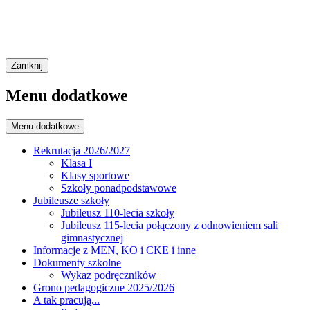
Zamknij
Menu dodatkowe
Menu dodatkowe
Rekrutacja 2026/2027
Klasa I
Klasy sportowe
Szkoły ponadpodstawowe
Jubileusze szkoły
Jubileusz 110-lecia szkoły
Jubileusz 115-lecia połączony z odnowieniem sali
gimnastycznej
Informacje z MEN, KO i CKE i inne
Dokumenty szkolne
Wykaz podręczników
Grono pedagogiczne 2025/2026
A tak pracują...