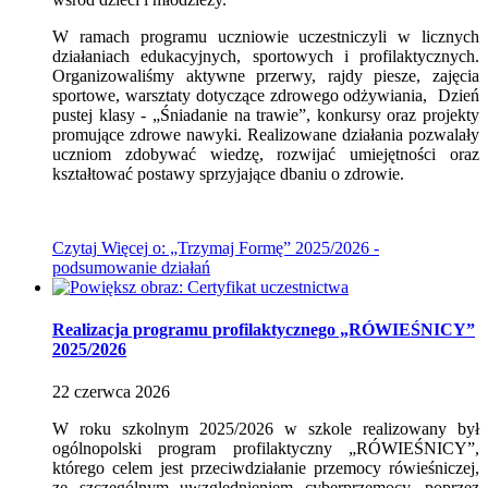
W ramach programu uczniowie uczestniczyli w licznych
działaniach edukacyjnych, sportowych i profilaktycznych.
Organizowaliśmy aktywne przerwy, rajdy piesze, zajęcia
sportowe, warsztaty dotyczące zdrowego odżywiania, Dzień
pustej klasy - „Śniadanie na trawie”, konkursy oraz projekty
promujące zdrowe nawyki. Realizowane działania pozwalały
uczniom zdobywać wiedzę, rozwijać umiejętności oraz
kształtować postawy sprzyjające dbaniu o zdrowie.
Czytaj
Więcej
o: „Trzymaj Formę” 2025/2026 -
podsumowanie działań
Realizacja programu profilaktycznego „RÓWIEŚNICY”
2025/2026
22
czerwca
2026
W roku szkolnym 2025/2026 w szkole realizowany był
ogólnopolski program profilaktyczny „RÓWIEŚNICY”,
którego celem jest przeciwdziałanie przemocy rówieśniczej,
ze szczególnym uwzględnieniem cyberprzemocy, poprzez