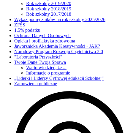
Rok szkolny 2019/2020
Rok szkolny 2018/2019
Rok szkolny 2017/2018
Wykaz podręczników na rok szkolny 2025/2026
ZFŚS
1,5% podatku
Ochrona Danych Osobowych
Opieka i profilaktyka zdrowotna
Jaworznicka Akademia Kreatywności - JAK?
Narodowy Program Rozwoju Czytelnictwa 2.0
"Laboratoria Przyszłości"
Twoje Dane Twoja Sprawa
Warto wiedzieć, że ...
Informacje o programie
„Liderki i Liderzy Cyfrowej edukacji Szkolnej”
Zamówienia publiczne