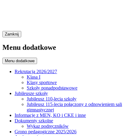
Zamknij
Menu dodatkowe
Menu dodatkowe
Rekrutacja 2026/2027
Klasa I
Klasy sportowe
Szkoły ponadpodstawowe
Jubileusze szkoły
Jubileusz 110-lecia szkoły
Jubileusz 115-lecia połączony z odnowieniem sali
gimnastycznej
Informacje z MEN, KO i CKE i inne
Dokumenty szkolne
Wykaz podręczników
Grono pedagogiczne 2025/2026