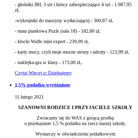
- głośniki JBL 3 szt i listwy zabezpieczające 4 szt - 1.987,95
zł,
-wykrojniki do maszyny wytłaczającej - 300,87 zł,
- mata piankowa Puzle (sala 18) - 182,80 zł,
- klocki Wafle mini expert - 239,99 zł,
- karty mocy, czyli moje mocne strony i talenty - 123,99 zł,
- naklejka-gra w klasy - 173,00 zł,.
Czytaj
Więcej
o: Dziękujemy
1,5% podatku
wyróżnione
11
lutego
2021
SZANOWNI RODZICE I PRZYJACIELE SZKOŁY
Zwracamy się do WAS z gorącą prośbą
o przekazanie 1,5 % podatku na rzecz naszej szkoły.
Wystarczy w oświadczeniu podatkowym