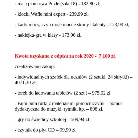
- mata piankowa Puzle (sala 18) - 182,80 zł,
- klocki Wafle mini expert - 239,99 zł,
- karty mocy, czyli moje mocne strony i talenty - 123,99 zł,
- naklejka-gra w klasy - 173,00 zł,.
Kwota uzyskana z odpisu za rok 2020 -
7 100 zł
.
zrealizowano zakup:
- i
ndywidualnych szafek dla uczniów (2 sztuki, 24 skrytki) –
4071,30 zł
- t
oreb do ładowania tabletów (2 szt.) – 975,02 zł
-
Bum bum rurki z materiałami pomocniczymi – pomoc
dydaktyczna do muzyki, rytmiki itp. – 808 zł.
- g
ry do świetlicy szkolnej – 509,94 zł
- czytnik do płyt CD – 99,99 zł