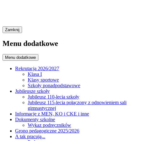
Zamknij
Menu dodatkowe
Menu dodatkowe
Rekrutacja 2026/2027
Klasa I
Klasy sportowe
Szkoły ponadpodstawowe
Jubileusze szkoły
Jubileusz 110-lecia szkoły
Jubileusz 115-lecia połączony z odnowieniem sali
gimnastycznej
Informacje z MEN, KO i CKE i inne
Dokumenty szkolne
Wykaz podręczników
Grono pedagogiczne 2025/2026
A tak pracują...