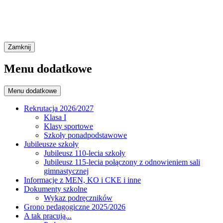
Zamknij
Menu dodatkowe
Menu dodatkowe
Rekrutacja 2026/2027
Klasa I
Klasy sportowe
Szkoły ponadpodstawowe
Jubileusze szkoły
Jubileusz 110-lecia szkoły
Jubileusz 115-lecia połączony z odnowieniem sali
gimnastycznej
Informacje z MEN, KO i CKE i inne
Dokumenty szkolne
Wykaz podręczników
Grono pedagogiczne 2025/2026
A tak pracują...