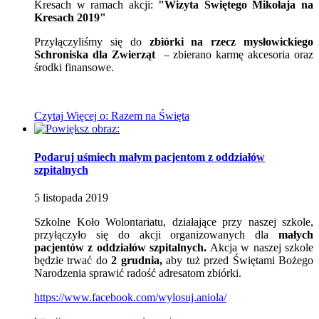
Kresach w ramach akcji:
"Wizyta Świętego Mikołaja na
Kresach 2019"
Przyłączyliśmy się do
zbiórki na rzecz mysłowickiego
Schroniska dla Zwierząt
– zbierano karmę akcesoria oraz
środki finansowe.
Czytaj
Więcej
o: Razem na Święta
Podaruj uśmiech małym pacjentom z oddziałów
szpitalnych
5
listopada
2019
Szkolne Koło Wolontariatu, działające przy naszej szkole,
przyłączyło się do akcji organizowanych dla
małych
pacjentów z oddziałów szpitalnych.
Akcja w naszej szkole
będzie trwać do
2 grudnia,
aby tuż przed Świętami Bożego
Narodzenia sprawić radość adresatom zbiórki.
https://www.facebook.com/wylosuj.aniola/