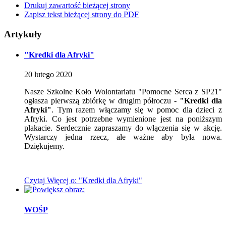
Drukuj zawartość bieżącej strony
Zapisz tekst bieżącej strony do PDF
Artykuły
"Kredki dla Afryki"
20
lutego
2020
Nasze Szkolne Koło Wolontariatu "Pomocne Serca z SP21"
ogłasza pierwszą zbiórkę w drugim półroczu -
"Kredki dla
Afryki"
. Tym razem włączamy się w pomoc dla dzieci z
Afryki. Co jest potrzebne wymienione jest na poniższym
plakacie. Serdecznie zapraszamy do włączenia się w akcję.
Wystarczy jedna rzecz, ale ważne aby była nowa.
Dziękujemy.
Czytaj
Więcej
o: "Kredki dla Afryki"
WOŚP