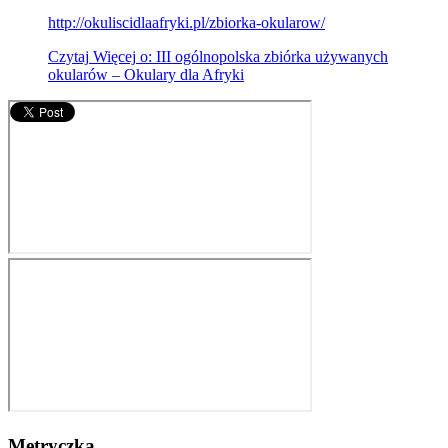
http://okuliscidlaafryki.pl/zbiorka-okularow/
Czytaj
Więcej
o: III ogólnopolska zbiórka używanych
okularów – Okulary dla Afryki
Metryczka