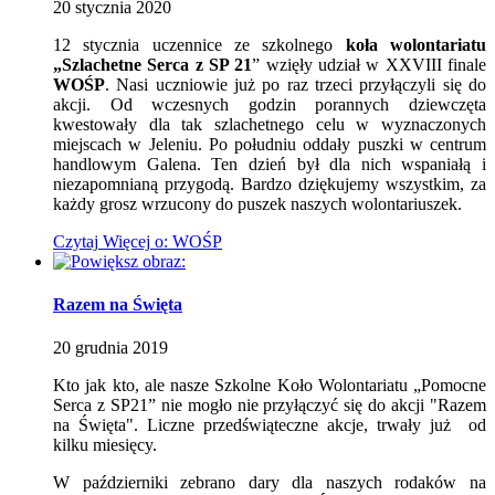
20
stycznia
2020
12 stycznia uczennice ze szkolnego
koła wolontariatu
„Szlachetne Serca z SP 21
” wzięły udział w XXVIII finale
WOŚP
. Nasi uczniowie już po raz trzeci przyłączyli się do
akcji. Od wczesnych godzin porannych dziewczęta
kwestowały dla tak szlachetnego celu w wyznaczonych
miejscach w Jeleniu. Po południu oddały puszki w centrum
handlowym Galena. Ten dzień był dla nich wspaniałą i
niezapomnianą przygodą. Bardzo dziękujemy wszystkim, za
każdy grosz wrzucony do puszek naszych wolontariuszek.
Czytaj
Więcej
o: WOŚP
Razem na Święta
20
grudnia
2019
Kto jak kto, ale nasze Szkolne Koło Wolontariatu „Pomocne
Serca z SP21” nie mogło nie przyłączyć się do akcji "Razem
na Święta". Liczne przedświąteczne akcje, trwały już od
kilku miesięcy.
W październiki zebrano dary dla naszych rodaków na