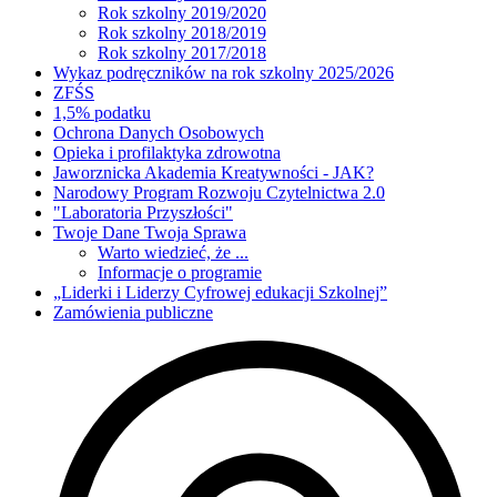
Rok szkolny 2019/2020
Rok szkolny 2018/2019
Rok szkolny 2017/2018
Wykaz podręczników na rok szkolny 2025/2026
ZFŚS
1,5% podatku
Ochrona Danych Osobowych
Opieka i profilaktyka zdrowotna
Jaworznicka Akademia Kreatywności - JAK?
Narodowy Program Rozwoju Czytelnictwa 2.0
"Laboratoria Przyszłości"
Twoje Dane Twoja Sprawa
Warto wiedzieć, że ...
Informacje o programie
„Liderki i Liderzy Cyfrowej edukacji Szkolnej”
Zamówienia publiczne