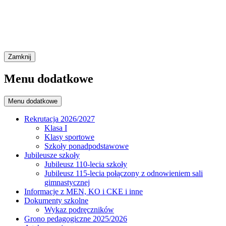
Zamknij
Menu dodatkowe
Menu dodatkowe
Rekrutacja 2026/2027
Klasa I
Klasy sportowe
Szkoły ponadpodstawowe
Jubileusze szkoły
Jubileusz 110-lecia szkoły
Jubileusz 115-lecia połączony z odnowieniem sali
gimnastycznej
Informacje z MEN, KO i CKE i inne
Dokumenty szkolne
Wykaz podręczników
Grono pedagogiczne 2025/2026