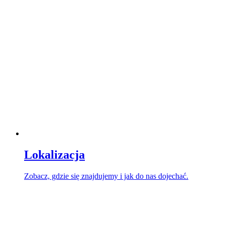
Lokalizacja
Zobacz, gdzie się znajdujemy i jak do nas dojechać.