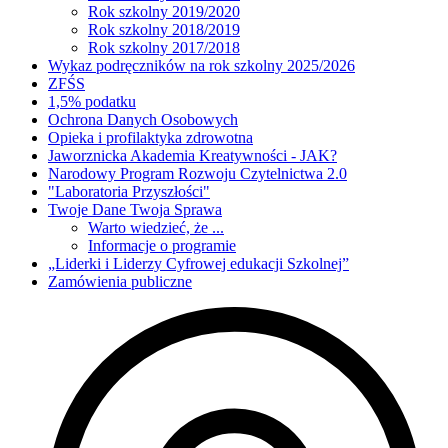
Rok szkolny 2019/2020
Rok szkolny 2018/2019
Rok szkolny 2017/2018
Wykaz podręczników na rok szkolny 2025/2026
ZFŚS
1,5% podatku
Ochrona Danych Osobowych
Opieka i profilaktyka zdrowotna
Jaworznicka Akademia Kreatywności - JAK?
Narodowy Program Rozwoju Czytelnictwa 2.0
"Laboratoria Przyszłości"
Twoje Dane Twoja Sprawa
Warto wiedzieć, że ...
Informacje o programie
„Liderki i Liderzy Cyfrowej edukacji Szkolnej”
Zamówienia publiczne