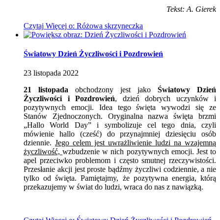
Tekst: A. Gierek
Czytaj
Więcej
o: Różowa skrzyneczka
Światowy Dzień Życzliwości i Pozdrowień
23
listopada
2022
21 listopada
obchodzony jest jako
Światowy Dzień
Życzliwości i Pozdrowień
, dzień dobrych uczynków i
pozytywnych emocji. Idea tego święta wywodzi się ze
Stanów Zjednoczonych. Oryginalna nazwa święta brzmi
„Hallo World Day” i symbolizuje cel tego dnia, czyli
mówienie hallo (cześć) do przynajmniej dziesięciu osób
dziennie.
Jego celem jest uwrażliwienie ludzi na wzajemną
życzliwość,
wzbudzenie w nich pozytywnych emocji. Jest to
apel przeciwko problemom i często smutnej rzeczywistości.
Przesłanie akcji jest proste bądźmy życzliwi codziennie, a nie
tylko od święta. Pamiętajmy, że pozytywna energia, którą
przekazujemy w świat do ludzi, wraca do nas z nawiązką.