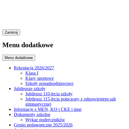
Zamknij
Menu dodatkowe
Menu dodatkowe
Rekrutacja 2026/2027
Klasa I
Klasy sportowe
Szkoły ponadpodstawowe
Jubileusze szkoły
Jubileusz 110-lecia szkoły
Jubileusz 115-lecia połączony z odnowieniem sali
gimnastycznej
Informacje z MEN, KO i CKE i inne
Dokumenty szkolne
Wykaz podręczników
Grono pedagogiczne 2025/2026