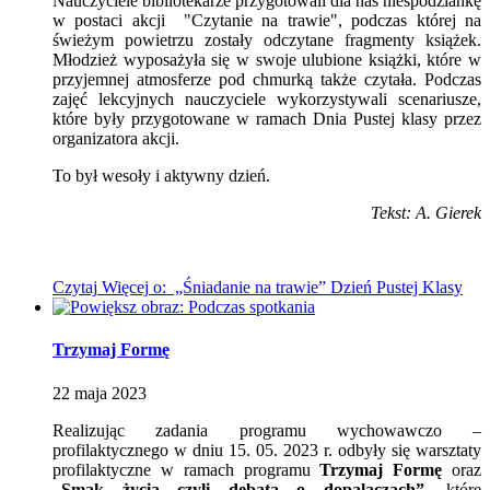
Nauczyciele bibliotekarze przygotowali dla nas niespodziankę
w postaci akcji "Czytanie na trawie", podczas której na
świeżym powietrzu zostały odczytane fragmenty książek.
Młodzież wyposażyła się w swoje ulubione książki, które w
przyjemnej atmosferze pod chmurką także czytała. Podczas
zajęć lekcyjnych nauczyciele wykorzystywali scenariusze,
które były przygotowane w ramach Dnia Pustej klasy przez
organizatora akcji.
To był wesoły i aktywny dzień.
Tekst: A. Gierek
Czytaj
Więcej
o: „Śniadanie na trawie” Dzień Pustej Klasy
Trzymaj Formę
22
maja
2023
Realizując zadania programu wychowawczo –
profilaktycznego w dniu 15. 05. 2023 r. odbyły się warsztaty
profilaktyczne w ramach programu
Trzymaj Formę
oraz
„Smak życia czyli debata o dopalaczach”
, które