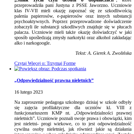
przeprowadziła pani Justyna z PSSE Jaworzno. Uczniowie
klas IV-VII mieli okazję zapoznać się ze szkodliwością
palenia papierosów, e-papierosów oraz innych substancji
psychoaktywnych. Poprzez przeprowadzone doświadczenie
zobaczyli ile substancji szkodliwych znajduje się w płucach
palacza. Uczniowie mieli także okazję doświadczyć w jaki
sposób upośledzają zmysły narkotyki oraz alkohol zakładając
alko i narkogoogle.
Tekst: A. Gierek A. Zwolińska
Czytaj
Więcej
o: Trzymaj Formę
„Odpowiedzialność prawna nieletnich”
16
lutego
2023
Na zaproszenie pedagoga szkolnego dzisiaj w szkole odbyły
się zajęcia profilaktyczne dla uczniów kl. VIII z
funkcjonariuszem KMP nt. „Odpowiedzialności prawnej
nieletnich”. Uczniowie poznali swoje prawa i obowiązki, kim
jest nieletni- progi wiekowe, co to jest odpowiedzialność
cywilna osoby nieletniej, jak również jakie są działania