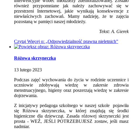
interwencyjne wobec młodzieży zdemoralizowanej. Zostało
również przypomniane jak należy zachowywać się w
przestrzeni Internetowej, jakie wynikają konsekwencje z
niewłaściwych zachowań. Mamy nadzieję, że te zajęcia
pozostaną w pamięci naszej młodzieży.
Tekst: A. Gierek
Czytaj
Więcej
o: „Odpowiedzialność prawna nieletnich”
Różowa skrzyneczka
13
lutego
2023
Podczas zajęć wychowania do życia w rodzinie uczennice i
uczniowie zdobywają wiedzę w zakresie zdrowia
menstruacyjnego, higieny oraz poszerzają wiedzę w zakresie
dojrzewania.
Z inicjatywy pedagoga szkolnego w naszej szkole pojawiła
się Różowa skrzyneczka, w której znajdują się środki
higieniczne dla dziewcząt. Zasada różowej skrzyneczki jest
prosta - WEŹ, JEŚLI POTRZEBUJESZ zostaw, jeśli masz
nadmiar.