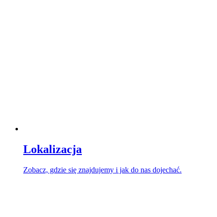
Lokalizacja
Zobacz, gdzie się znajdujemy i jak do nas dojechać.