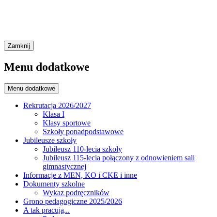
Zamknij
Menu dodatkowe
Menu dodatkowe
Rekrutacja 2026/2027
Klasa I
Klasy sportowe
Szkoły ponadpodstawowe
Jubileusze szkoły
Jubileusz 110-lecia szkoły
Jubileusz 115-lecia połączony z odnowieniem sali
gimnastycznej
Informacje z MEN, KO i CKE i inne
Dokumenty szkolne
Wykaz podręczników
Grono pedagogiczne 2025/2026
A tak pracują...