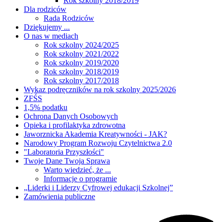
Rok szkolny 2018/2019
Dla rodziców
Rada Rodziców
Dziękujemy ...
O nas w mediach
Rok szkolny 2024/2025
Rok szkolny 2021/2022
Rok szkolny 2019/2020
Rok szkolny 2018/2019
Rok szkolny 2017/2018
Wykaz podręczników na rok szkolny 2025/2026
ZFŚS
1,5% podatku
Ochrona Danych Osobowych
Opieka i profilaktyka zdrowotna
Jaworznicka Akademia Kreatywności - JAK?
Narodowy Program Rozwoju Czytelnictwa 2.0
"Laboratoria Przyszłości"
Twoje Dane Twoja Sprawa
Warto wiedzieć, że ...
Informacje o programie
„Liderki i Liderzy Cyfrowej edukacji Szkolnej”
Zamówienia publiczne