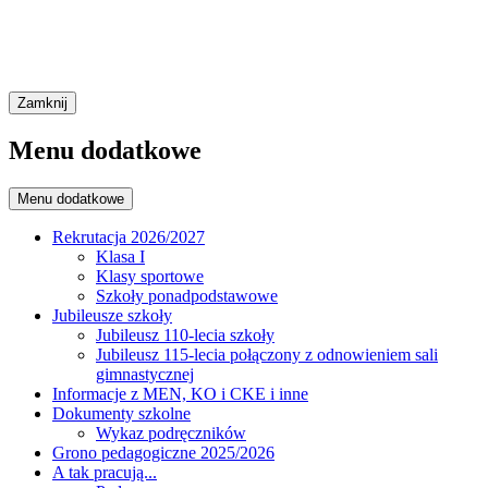
Zamknij
Menu dodatkowe
Menu dodatkowe
Rekrutacja 2026/2027
Klasa I
Klasy sportowe
Szkoły ponadpodstawowe
Jubileusze szkoły
Jubileusz 110-lecia szkoły
Jubileusz 115-lecia połączony z odnowieniem sali
gimnastycznej
Informacje z MEN, KO i CKE i inne
Dokumenty szkolne
Wykaz podręczników
Grono pedagogiczne 2025/2026
A tak pracują...