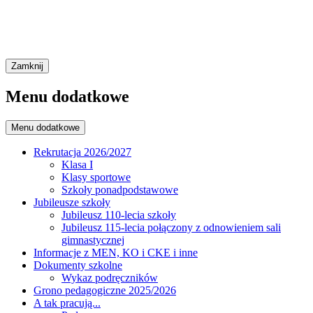
Zamknij
Menu dodatkowe
Menu dodatkowe
Rekrutacja 2026/2027
Klasa I
Klasy sportowe
Szkoły ponadpodstawowe
Jubileusze szkoły
Jubileusz 110-lecia szkoły
Jubileusz 115-lecia połączony z odnowieniem sali
gimnastycznej
Informacje z MEN, KO i CKE i inne
Dokumenty szkolne
Wykaz podręczników
Grono pedagogiczne 2025/2026
A tak pracują...