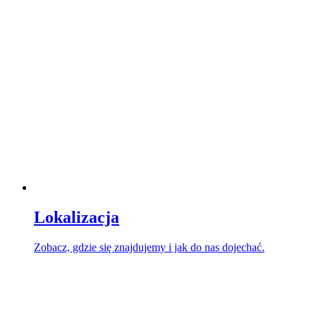
Lokalizacja
Zobacz, gdzie się znajdujemy i jak do nas dojechać.