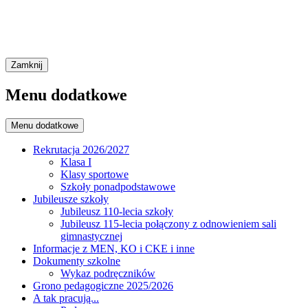
Zamknij
Menu dodatkowe
Menu dodatkowe
Rekrutacja 2026/2027
Klasa I
Klasy sportowe
Szkoły ponadpodstawowe
Jubileusze szkoły
Jubileusz 110-lecia szkoły
Jubileusz 115-lecia połączony z odnowieniem sali
gimnastycznej
Informacje z MEN, KO i CKE i inne
Dokumenty szkolne
Wykaz podręczników
Grono pedagogiczne 2025/2026
A tak pracują...