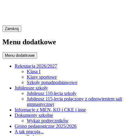
Zamknij
Menu dodatkowe
Menu dodatkowe
Rekrutacja 2026/2027
Klasa I
Klasy sportowe
Szkoły ponadpodstawowe
Jubileusze szkoły
Jubileusz 110-lecia szkoły
Jubileusz 115-lecia połączony z odnowieniem sali
gimnastycznej
Informacje z MEN, KO i CKE i inne
Dokumenty szkolne
Wykaz podręczników
Grono pedagogiczne 2025/2026
A tak pracują...