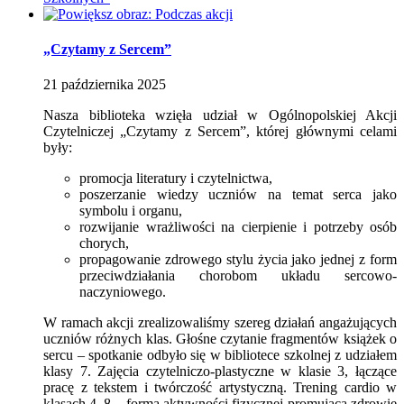
„Czytamy z Sercem”
21
października
2025
Nasza biblioteka wzięła udział w Ogólnopolskiej Akcji
Czytelniczej „Czytamy z Sercem”, której głównymi celami
były:
promocja literatury i czytelnictwa,
poszerzanie wiedzy uczniów na temat serca jako
symbolu i organu,
rozwijanie wrażliwości na cierpienie i potrzeby osób
chorych,
propagowanie zdrowego stylu życia jako jednej z form
przeciwdziałania chorobom układu sercowo-
naczyniowego.
W ramach akcji zrealizowaliśmy szereg działań angażujących
uczniów różnych klas. Głośne czytanie fragmentów książek o
sercu – spotkanie odbyło się w bibliotece szkolnej z udziałem
klasy 7. Zajęcia czytelniczo-plastyczne w klasie 3, łączące
pracę z tekstem i twórczość artystyczną. Trening cardio w
klasach 4–8 – forma aktywności fizycznej promująca zdrowie