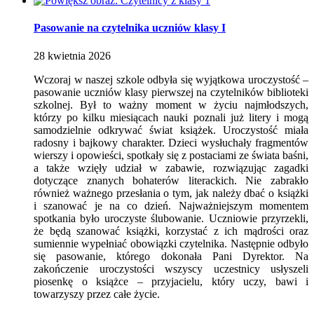
Pasowanie na czytelnika uczniów klasy I
28
kwietnia
2026
Wczoraj w naszej szkole odbyła się wyjątkowa uroczystość –
pasowanie uczniów klasy pierwszej na czytelników biblioteki
szkolnej. Był to ważny moment w życiu najmłodszych,
którzy po kilku miesiącach nauki poznali już litery i mogą
samodzielnie odkrywać świat książek. Uroczystość miała
radosny i bajkowy charakter. Dzieci wysłuchały fragmentów
wierszy i opowieści, spotkały się z postaciami ze świata baśni,
a także wzięły udział w zabawie, rozwiązując zagadki
dotyczące znanych bohaterów literackich. Nie zabrakło
również ważnego przesłania o tym, jak należy dbać o książki
i szanować je na co dzień. Najważniejszym momentem
spotkania było uroczyste ślubowanie. Uczniowie przyrzekli,
że będą szanować książki, korzystać z ich mądrości oraz
sumiennie wypełniać obowiązki czytelnika. Następnie odbyło
się pasowanie, którego dokonała Pani Dyrektor. Na
zakończenie uroczystości wszyscy uczestnicy usłyszeli
piosenkę o książce – przyjacielu, który uczy, bawi i
towarzyszy przez całe życie.