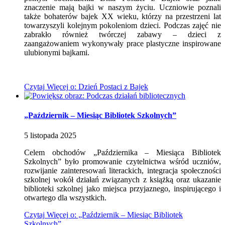
znaczenie mają bajki w naszym życiu. Uczniowie poznali
także bohaterów bajek XX wieku, którzy na przestrzeni lat
towarzyszyli kolejnym pokoleniom dzieci. Podczas zajęć nie
zabrakło również twórczej zabawy – dzieci z
zaangażowaniem wykonywały prace plastyczne inspirowane
ulubionymi bajkami.
Czytaj
Więcej
o: Dzień Postaci z Bajek
„Październik – Miesiąc Bibliotek Szkolnych”
5
listopada
2025
Celem obchodów „Października – Miesiąca Bibliotek
Szkolnych” było promowanie czytelnictwa wśród uczniów,
rozwijanie zainteresowań literackich, integracja społeczności
szkolnej wokół działań związanych z książką oraz ukazanie
biblioteki szkolnej jako miejsca przyjaznego, inspirującego i
otwartego dla wszystkich.
Czytaj
Więcej
o: „Październik – Miesiąc Bibliotek
Szkolnych”