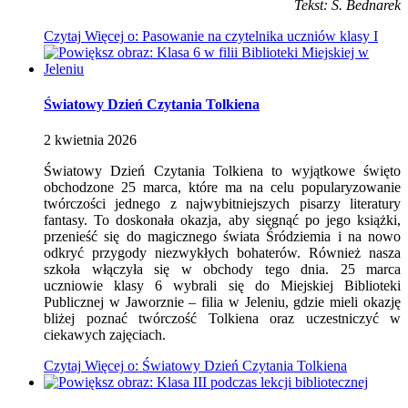
Tekst: S. Bednarek
Czytaj
Więcej
o: Pasowanie na czytelnika uczniów klasy I
Światowy Dzień Czytania Tolkiena
2
kwietnia
2026
Światowy Dzień Czytania Tolkiena to wyjątkowe święto
obchodzone 25 marca, które ma na celu popularyzowanie
twórczości jednego z najwybitniejszych pisarzy literatury
fantasy. To doskonała okazja, aby sięgnąć po jego książki,
przenieść się do magicznego świata Śródziemia i na nowo
odkryć przygody niezwykłych bohaterów. Również nasza
szkoła włączyła się w obchody tego dnia. 25 marca
uczniowie klasy 6 wybrali się do Miejskiej Biblioteki
Publicznej w Jaworznie – filia w Jeleniu, gdzie mieli okazję
bliżej poznać twórczość Tolkiena oraz uczestniczyć w
ciekawych zajęciach.
Czytaj
Więcej
o: Światowy Dzień Czytania Tolkiena