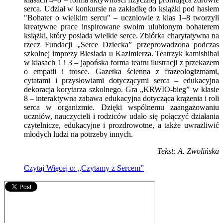
serca. Udział w konkursie na zakładkę do książki pod hasłem
"Bohater o wielkim sercu" – uczniowie z klas 1–8 tworzyli
kreatywne prace inspirowane swoim ulubionym bohaterem
książki, który posiada wielkie serce. Zbiórka charytatywna na
rzecz Fundacji „Serce Dziecka” przeprowadzona podczas
szkolnej imprezy Biesiada u Kazimierza. Teatrzyk kamishibai
w klasach 1 i 3 – japońska forma teatru ilustracji z przekazem
o empatii i trosce. Gazetka ścienna z frazeologizmami,
cytatami i przysłowiami dotyczącymi serca – edukacyjna
dekoracja korytarza szkolnego. Gra „KRWIO-bieg” w klasie
8 – interaktywna zabawa edukacyjna dotycząca krążenia i roli
serca w organizmie. Dzięki wspólnemu zaangażowaniu
uczniów, nauczycieli i rodziców udało się połączyć działania
czytelnicze, edukacyjne i prozdrowotne, a także uwrażliwić
młodych ludzi na potrzeby innych.
Tekst: A. Zwolińska
Czytaj
Więcej
o: „Czytamy z Sercem”