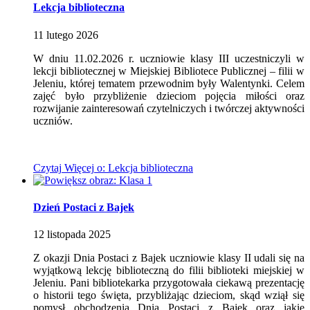
Lekcja biblioteczna
11
lutego
2026
W dniu 11.02.2026 r. uczniowie klasy III uczestniczyli w
lekcji bibliotecznej w Miejskiej Bibliotece Publicznej – filii w
Jeleniu, której tematem przewodnim były Walentynki. Celem
zajęć było przybliżenie dzieciom pojęcia miłości oraz
rozwijanie zainteresowań czytelniczych i twórczej aktywności
uczniów.
Czytaj
Więcej
o: Lekcja biblioteczna
Dzień Postaci z Bajek
12
listopada
2025
Z okazji Dnia Postaci z Bajek uczniowie klasy II udali się na
wyjątkową lekcję biblioteczną do filii biblioteki miejskiej w
Jeleniu. Pani bibliotekarka przygotowała ciekawą prezentację
o historii tego święta, przybliżając dzieciom, skąd wziął się
pomysł obchodzenia Dnia Postaci z Bajek oraz jakie