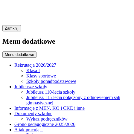
Zamknij
Menu dodatkowe
Menu dodatkowe
Rekrutacja 2026/2027
Klasa I
Klasy sportowe
Szkoły ponadpodstawowe
Jubileusze szkoły
Jubileusz 110-lecia szkoły
Jubileusz 115-lecia połączony z odnowieniem sali
gimnastycznej
Informacje z MEN, KO i CKE i inne
Dokumenty szkolne
Wykaz podręczników
Grono pedagogiczne 2025/2026
A tak pracują...