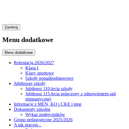
Zamknij
Menu dodatkowe
Menu dodatkowe
Rekrutacja 2026/2027
Klasa I
Klasy sportowe
Szkoły ponadpodstawowe
Jubileusze szkoły
Jubileusz 110-lecia szkoły
Jubileusz 115-lecia połączony z odnowieniem sali
gimnastycznej
Informacje z MEN, KO i CKE i inne
Dokumenty szkolne
Wykaz podręczników
Grono pedagogiczne 2025/2026
A tak pracują...