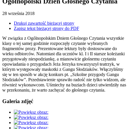
Ogólnopolski Dzień Głośnego Czytania
28
września
2018
Drukuj zawartość bieżącej strony
Zapisz tekst bieżącej strony do PDF
W związku z Ogólnopolskim Dniem Głośnego Czytania wszystkie
klasy o tej samej godzinie rozpoczęły czytanie wybranych
fragmentów prozy. Prezentowane lektury były dostosowane do
wieku odbiorców. Natomiast dla uczniów kl. I i II starsze koleżanki
przygotowały niespodziankę, a mianowicie głośnemu czytaniu
opowiadania o przygodach Jeża Jerzyka towarzyszył teatrzyk, w
którym występowały maskotki z Gangu Słodziaków. Włączyliśmy
się w ten sposób w akcję konkurs pt. „Szkolne przygody Gangu
Słodziaków”. Przedstawienie sprawiło radość nie tylko widzom, ale
również wykonawcom. Uśmiechy na buziach dzieci utwierdziły nas
w przekonaniu, że warto zachęcać do głośnego czytania.
Galeria zdjęć