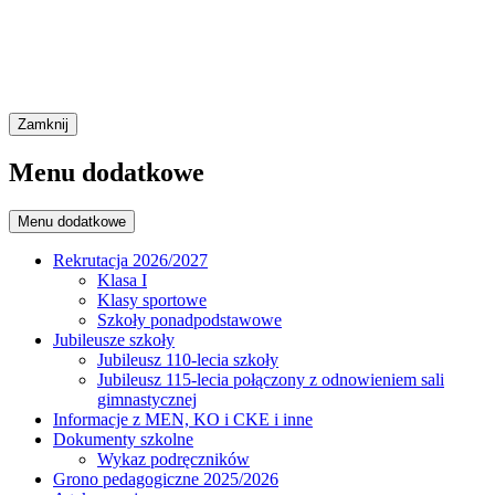
Zamknij
Menu dodatkowe
Menu dodatkowe
Rekrutacja 2026/2027
Klasa I
Klasy sportowe
Szkoły ponadpodstawowe
Jubileusze szkoły
Jubileusz 110-lecia szkoły
Jubileusz 115-lecia połączony z odnowieniem sali
gimnastycznej
Informacje z MEN, KO i CKE i inne
Dokumenty szkolne
Wykaz podręczników
Grono pedagogiczne 2025/2026