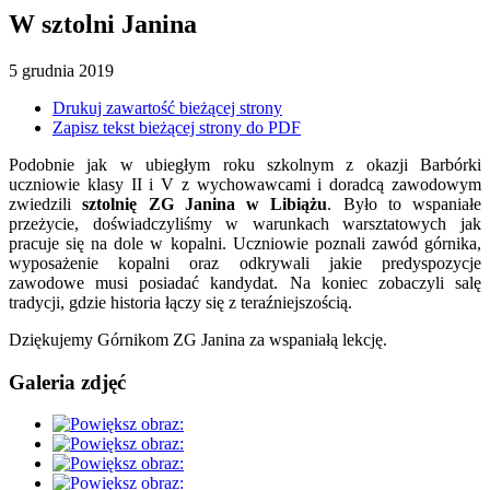
W sztolni Janina
5
grudnia
2019
Drukuj zawartość bieżącej strony
Zapisz tekst bieżącej strony do PDF
Podobnie jak w ubiegłym roku szkolnym z okazji Barbórki
uczniowie klasy II i V z wychowawcami i doradcą zawodowym
zwiedzili
sztolnię ZG Janina w Libiążu
. Było to wspaniałe
przeżycie, doświadczyliśmy w warunkach warsztatowych jak
pracuje się na dole w kopalni. Uczniowie poznali zawód górnika,
wyposażenie kopalni oraz odkrywali jakie predyspozycje
zawodowe musi posiadać kandydat. Na koniec zobaczyli salę
tradycji, gdzie historia łączy się z teraźniejszością.
Dziękujemy Górnikom ZG Janina za wspaniałą lekcję.
Galeria zdjęć