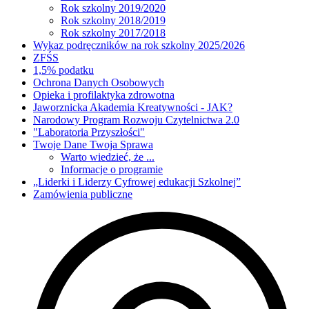
Rok szkolny 2019/2020
Rok szkolny 2018/2019
Rok szkolny 2017/2018
Wykaz podręczników na rok szkolny 2025/2026
ZFŚS
1,5% podatku
Ochrona Danych Osobowych
Opieka i profilaktyka zdrowotna
Jaworznicka Akademia Kreatywności - JAK?
Narodowy Program Rozwoju Czytelnictwa 2.0
"Laboratoria Przyszłości"
Twoje Dane Twoja Sprawa
Warto wiedzieć, że ...
Informacje o programie
„Liderki i Liderzy Cyfrowej edukacji Szkolnej”
Zamówienia publiczne