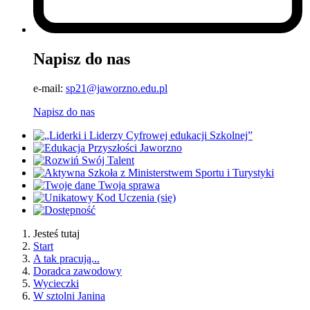
Napisz do nas
e-mail:
sp21@jaworzno.edu.pl
Napisz do nas
Jesteś tutaj
Start
A tak pracują...
Doradca zawodowy
Wycieczki
W sztolni Janina