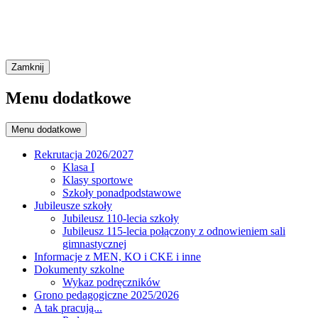
Zamknij
Menu dodatkowe
Menu dodatkowe
Rekrutacja 2026/2027
Klasa I
Klasy sportowe
Szkoły ponadpodstawowe
Jubileusze szkoły
Jubileusz 110-lecia szkoły
Jubileusz 115-lecia połączony z odnowieniem sali
gimnastycznej
Informacje z MEN, KO i CKE i inne
Dokumenty szkolne
Wykaz podręczników
Grono pedagogiczne 2025/2026
A tak pracują...