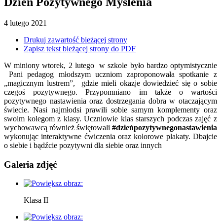
Dzień Pozytywnego Myślenia
4
lutego
2021
Drukuj zawartość bieżącej strony
Zapisz tekst bieżącej strony do PDF
W miniony wtorek, 2 lutego w szkole było bardzo optymistycznie
Pani pedagog młodszym uczniom zaproponowała spotkanie z
„magicznym lustrem”, gdzie mieli okazje dowiedzieć się o sobie
czegoś pozytywnego. Przypomniano im także o wartości
pozytywnego nastawienia oraz dostrzegania dobra w otaczającym
świecie. Nasi najmłodsi prawili sobie samym komplementy oraz
swoim kolegom z klasy. Uczniowie klas starszych podczas zajęć z
wychowawcą również świętowali
#dzieńpozytywnegonastawienia
wykonując interaktywne ćwiczenia oraz kolorowe plakaty. Dbajcie
o siebie i bądźcie pozytywni dla siebie oraz innych
Galeria zdjęć
Klasa II